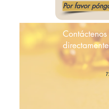
Por favor póng
Contáctenos
directamente
7