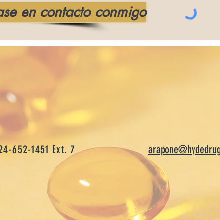
ase en contacto conmigo
24-652-1451 Ext. 7
arapone@hydedrug