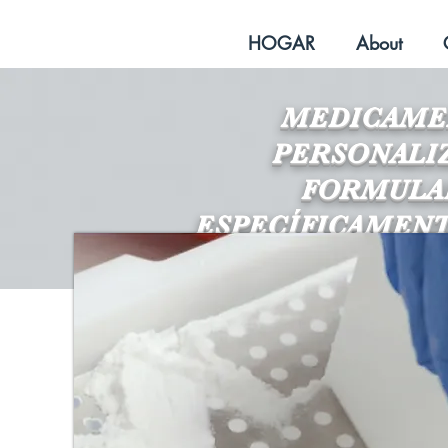
HOGAR
About
MEDICAME
PERSONALI
FORMULA
ESPECÍFICAMENT
NECESID