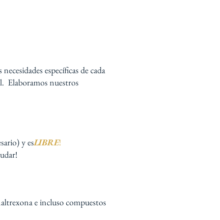
 necesidades específicas de cada
al. Elaboramos nuestros
sario) y es
LIBRE
!
yudar!
 naltrexona e incluso compuestos