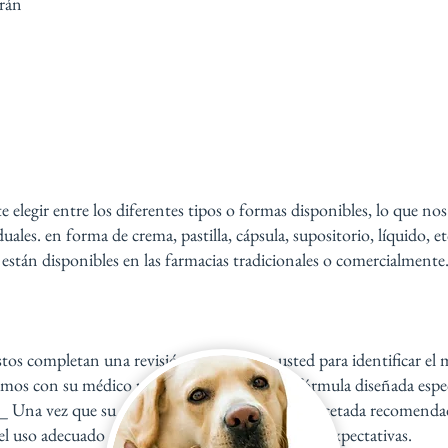
arán
elegir entre los diferentes tipos o formas disponibles, lo que no
duales. en forma de crema, pastilla, cápsula, supositorio, líquido
stán disponibles en las farmacias tradicionales o comercialmente
s completan una revisión integral con usted para identificar el 
amos con su médico para recomendarle una fórmula diseñada espe
Una vez que su médico apruebe su fórmula recetada recomendada
el uso adecuado de su nuevo medicamento y las expectativas.