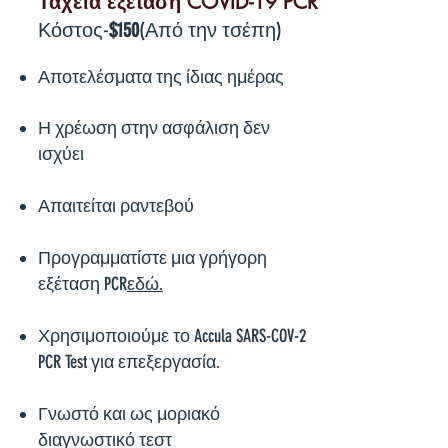
Ταχεία εξέταση COVID-19 PCR
Κόστος-
$150
(Από την τσέπη)
Αποτελέσματα της ίδιας ημέρας
Η χρέωση στην ασφάλιση δεν
ισχύει
Απαιτείται ραντεβού
Προγραμματίστε μια γρήγορη
εξέταση PCR
εδώ.
Χρησιμοποιούμε το Accula SARS-COV-2
PCR Test για επεξεργασία.
Γνωστό και ως μοριακό
διαγνωστικό τεστ