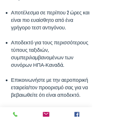
Αποτέλεσμα σε περίπου 2 ώρες και
είναι πιο ευαίσθητο από ένα
γρήγορο τεστ αντιγόνου.
Αποδεκτό για τους περισσότερους
τύπους ταξιδιών,
συμπεριλαμβανομένων των
συνόρων ΗΠΑ-Καναδά.
Επικοινωνήστε με την αεροπορική
εταιρεία/τον προορισμό σας για να
βεβαιωθείτε ότι είναι αποδεκτό.
Για περισσότερες πληροφορίες
σχετικά με το τεστ Accula SARS-COV-2
PCR, ανατρέξτε στο Fact Sheet του